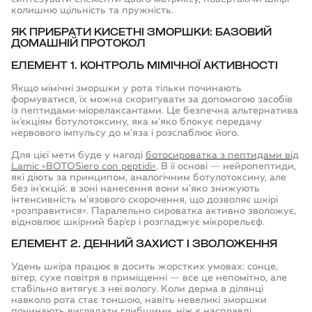
колишню щільність та пружність.
ЯК ПРИБРАТИ КИСЕТНІ ЗМОРШКИ
: БАЗОВИЙ
ДОМАШНІЙ ПРОТОКОЛ
ЕЛЕМЕНТ 1. КОНТРОЛЬ МІМІЧНОЇ АКТИВНОСТІ
Якщо мімічні зморшки у рота тільки починають
ОТРИМАТИ
формуватися, їх можна скоригувати за допомогою засобів
ОТРИМАТИ
ОТРИМАТИ
із пептидами-міорелаксантами. Це безпечна альтернатива
ін'єкціям ботулотоксину, яка м'яко блокує передачу
нервового імпульсу до м'яза і розслаблює його.
Для цієї мети буде у нагоді
ботосироватка з пептидами від
Lamic «BOTOSiero con peptidi»
. В її основі — нейропептиди,
які діють за принципом, аналогічним ботулотоксину, але
без ін'єкцій: в зоні нанесення вони м'яко знижують
інтенсивність м'язового скорочення, що дозволяє шкірі
«розправитися». Паралельно сироватка активно зволожує,
відновлює шкірний бар'єр і розгладжує мікрорельєф.
ЕЛЕМЕНТ 2. ДЕННИЙ ЗАХИСТ І ЗВОЛОЖЕННЯ
Удень шкіра працює в досить жорстких умовах: сонце,
вітер, сухе повітря в приміщенні — все це непомітно, але
стабільно витягує з неї вологу. Коли дерма в ділянці
навколо рота стає тоншою, навіть невеликі зморшки
починають виглядати глибшими, ніж є насправді.