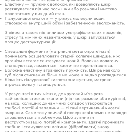
Еластину — пружних волокон, які дозволяють шкірі
розтягуватися під час посмішки або розмови і миттєво
повертатися у вихідний стан.
Гіалуронової кислоти — утримує молекули води,
створюючи внутрішній об'єм і забезпечуючи зволоженість.
З віком, а також під впливом ультрафіолетових променів,
стресу та мімічних навантажень, у шкірі запускається
процес деструктуризації:
Спеціальні ферменти (матриксні металопротеїнази)
починають розщеплювати старий колаген швидше, ніж
організм встигає синтезувати новий. Волокна колагену
стоншуються, ламаються і хаотично переплітаються.
Волокна еластину втрачають пружність. Шкіра навколо
губ після стискання більше не може швидко розгладитися.
Кількість гіалуронової кислоти знижується, матрикс
втрачає вологу і стоншується.
У результаті в тих місцях, де круговий м'яз рота
найчастіше стискає тканини (під час розмови або куріння),
на місці колишніх динамічних складок утворюються
глибокі, постійні западини — ті самі вертикальні кисетні
зморшки. Саме тому звичайні поверхневі креми не завжди
справляються з проблемою. Щоб зупинити
деструктуризацію, потрібні компоненти, здатні проникати
глибше і стимулювати клітини (фібробласти) знову
синтезувати елементи цього матриксу, повертаючи шкірі