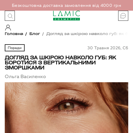
Безкоштовна доставка замовлення від 4000 грн
Запити
Головна
Блог
Догляд за шкірою навколо губ: як 
Запити
Доставка та оплата
Бестселери
30 Травня 2026, Сб
Поради
Сухість
Повернення та обмін
ДОГЛЯД ЗА ШКІРОЮ НАВКОЛО ГУБ: ЯК
Набори
БОРОТИСЯ З ВЕРТИКАЛЬНИМИ
ЗМОРШКАМИ
FAQ
Почервоніння
Спец пропозиції
Ольга Василенко
Акне
Про бренд
Пігментація
Догляд за
Очищення
Тонізація
Сироватки
очима
Контакти
Набряки
Блог
Антивікове