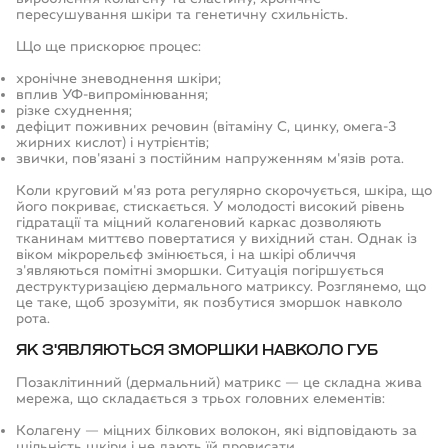
пересушування шкіри та генетичну схильність.
Що ще прискорює процес:
хронічне зневоднення шкіри;
вплив УФ-випромінювання;
різке схуднення;
дефіцит поживних речовин (вітаміну С, цинку, омега-3
жирних кислот) і нутрієнтів;
звички, пов'язані з постійним напруженням м'язів рота.
Коли круговий м'яз рота регулярно скорочується, шкіра, що
його покриває, стискається. У молодості високий рівень
гідратації та міцний колагеновий каркас дозволяють
тканинам миттєво повертатися у вихідний стан. Однак із
віком мікрорельєф змінюється, і на шкірі обличчя
з'являються помітні зморшки. Ситуація погіршується
деструктуризацією дермального матриксу. Розглянемо, що
це таке, щоб зрозуміти,
як позбутися зморшок навколо
рота
.
ЯК З'ЯВЛЯЮТЬСЯ
ЗМОРШКИ НАВКОЛО ГУБ
Позаклітинний (дермальний) матрикс — це складна жива
мережа, що складається з трьох головних елементів:
Колагену — міцних білкових волокон, які відповідають за
щільність шкіри і не дають їй провисати.