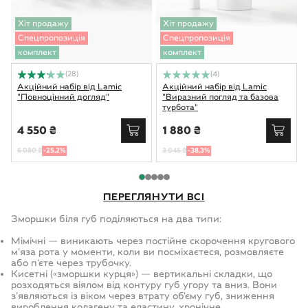
Хіт продажу
Хіт продажу
Спецпропозиція
Спецпропозиція
комплект
комплект
(28)
(4)
Акційний набір від Lamic
Акційний набір від Lamic
"Повноцінний догляд"
"Виразний погляд та базова
турбота"
4 550 ₴
1 880 ₴
6 080 ₴
-25.2%
3 045 ₴
-38.3%
ПЕРЕГЛЯНУТИ ВСІ
Зморшки біля губ поділяються на два типи:
Мімічні — виникають через постійне скорочення кругового
м'яза рота у моменти, коли ви посміхаєтеся, розмовляєте
або п'єте через трубочку.
Кисетні («зморшки курця») — вертикальні складки, що
розходяться віялом від контуру губ угору та вниз. Вони
з'являються із віком через втрату об'єму губ, зниження
вироблення колагену та еластину, хронічне