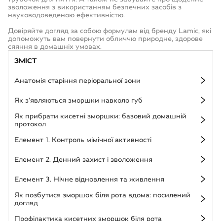
зволоження з використанням безпечних засобів з
науководоведеною ефективністю.
Довіряйте догляд за собою формулам від бренду Lamic, які
допоможуть вам повернути обличчю природне, здорове
сяяння в домашніх умовах.
ЗМІСТ
Анатомія старіння періоральної зони
Як з'являються зморшки навколо губ
Як прибрати кисетні зморшки: базовий домашній
протокол
Елемент 1. Контроль мімічної активності
Елемент 2. Денний захист і зволоження
Елемент 3. Нічне відновлення та живлення
Як позбутися зморшок біля рота вдома: посилений
догляд
Профілактика кисетних зморшок біля рота