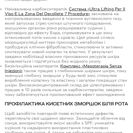
Неінвазивна карбокситерапія.
Система «Ultra Lifting Per Il
Viso E La Zona Del Decollete 7 Procedure»
заснована на
контрольованому введенні в тканини вуглекислого газу,
який запускає стрес-сигнал штучного голодування,
змушуючи організм різко розширювати судини і,
відповідно до ефекту Бора, спрямовувати в цю зону
інтенсивний потік кисню з кров'ю. Цей різкий сплеск
мікроциркуляції миттєво прискорює метаболізм і
пробуджує клітини-фібробласти, стимулюючи їх активно
синтезувати новий колаген та еластин. У результаті
завдяки мобілізації власних прихованих ресурсів шкіра
оновлюється і підтягується без жодного уколу.
Безін'єкційна мезотерапія.
Комплекс «Mesoterapia Senza
Iniezioni»
також працює з глибинними шарами шкіри, тому
зменшує глибину зморшок у будь-якій зоні, стимулює
вироблення колагену та еластину і загалом покращує стан
шкіри. Висококонцентрований склад діє цілеспрямовано і
працює в 10 разів сильніше за карбокситерапію, завдяки
чому забезпечується пролонгований ефект омолодження.
ПРОФІЛАКТИКА КИСЕТНИХ ЗМОРШОК БІЛЯ РОТА
Щоб запобігти повторній появі естетичних дефектів,
перегляньте свої щоденні звички. Захищайте обличчя від
сонця, використовуйте якісні засоби з SPF, уникайте
куріння та надмірного використання пластикових
трубочок для пиття. А також не забувайте про щоденне