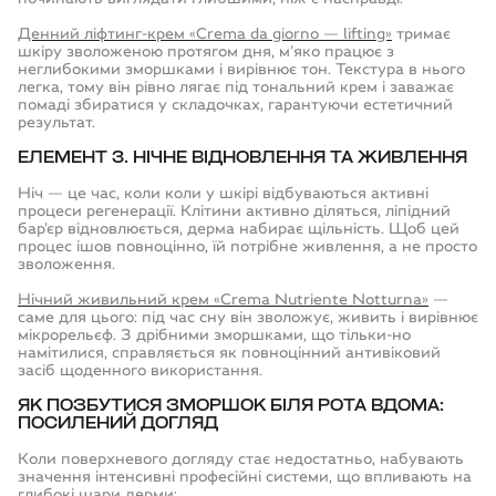
Денний ліфтинг-крем «Crema da giorno — lifting»
тримає
шкіру зволоженою протягом дня, м'яко працює з
неглибокими зморшками і вирівнює тон. Текстура в нього
легка, тому він рівно лягає під тональний крем і заважає
помаді збиратися у складочках, гарантуючи естетичний
результат.
ЕЛЕМЕНТ 3. НІЧНЕ ВІДНОВЛЕННЯ ТА ЖИВЛЕННЯ
Ніч — це час, коли коли у шкірі відбуваються активні
процеси регенерації. Клітини активно діляться, ліпідний
бар'єр відновлюється, дерма набирає щільність. Щоб цей
процес ішов повноцінно, їй потрібне живлення, а не просто
зволоження.
Нічний живильний крем «Crema Nutriente Notturna»
—
саме для цього: під час сну він зволожує, живить і вирівнює
мікрорельєф. З дрібними зморшками, що тільки-но
намітилися, справляється як повноцінний антивіковий
засіб щоденного використання.
ЯК ПОЗБУТИСЯ ЗМОРШОК БІЛЯ РОТА ВДОМА
:
ПОСИЛЕНИЙ ДОГЛЯД
Коли поверхневого догляду стає недостатньо, набувають
значення інтенсивні професійні системи, що впливають на
глибокі шари дерми: