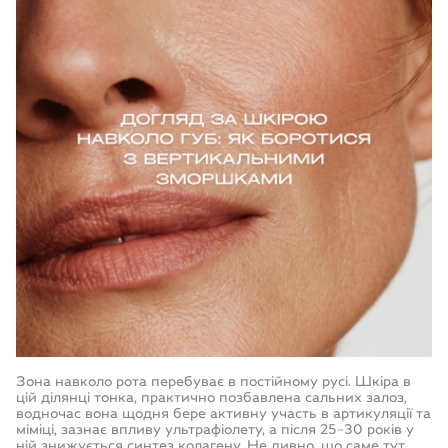
Креми
Маски
SPF-захист
Процедури
Telegram
Доглядова косметика для чоловіків
Доглядова косметика для підлітків
info@lamic.com.ua
Професійна косметика для косметологів
+38 066 46 440 73
Працюємо:
Пн-Нд з 9:00 до 19:00
Зона навколо рота перебуває в постійному русі. Шкіра в
цій ділянці тонка, практично позбавлена сальних залоз,
водночас вона щодня бере активну участь в артикуляції та
міміці, зазнає впливу ультрафіолету, а після 25–30 років у
ній знижується синтез колагену. Не дивно, що саме тут